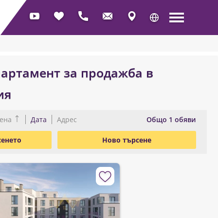
артамент за продажба в
ия
Oбщо 1 обяви
ена
Дата
Адрес
сенето
Ново търсене