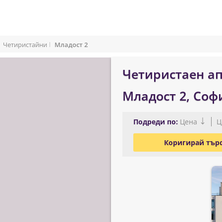
Четиристайни
Младост 2
Четиристаен ап
Младост 2, Соф
Подреди по:
Цена
Ц
Коригирай тър