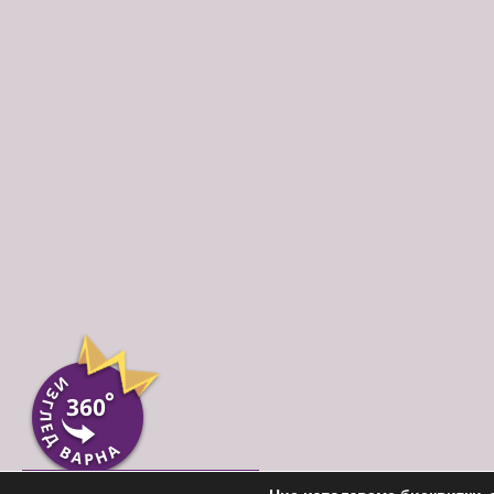
Пиши ни във Вайбър