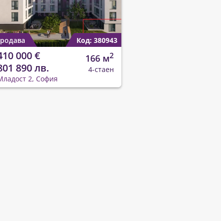
родава
Код: 380943
410 000 €
2
166 м
801 890 лв.
4-стаен
Младост 2, София