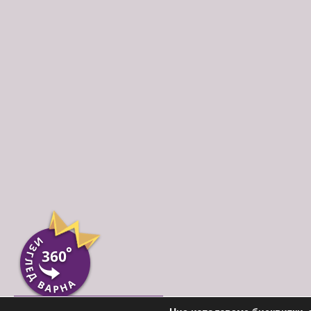
Пиши ни във Вайбър