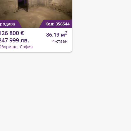
родава
Код: 356544
126 800 €
2
86.19 м
247 999 лв.
4-стаен
Оборище, София