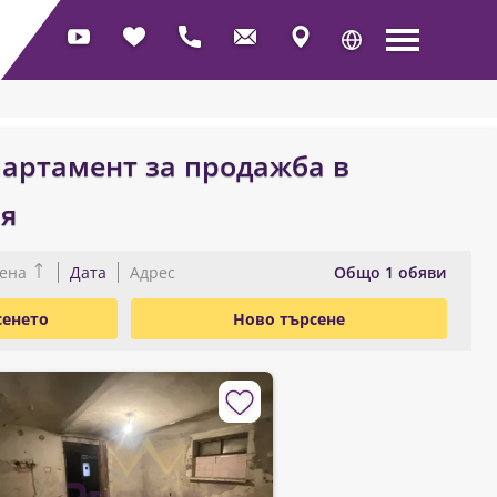
артамент за продажба в
я
Oбщо 1 обяви
ена
Дата
Адрес
сенето
Ново търсене