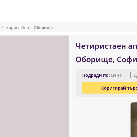
Четиристайни
Оборище
Четиристаен ап
Оборище, Софи
Подреди по:
Цена
Ц
Коригирай тър