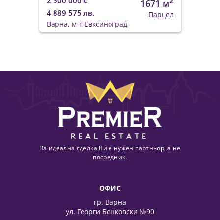
2 500 000 €
2
1671 м
4 889 575 лв.
Парцел
Варна, м-т Евксиноград
За идеална сделка Ви е нужен партньор, а не
посредник.
ОФИС
гр. Варна
ул. Георги Бенковски №90