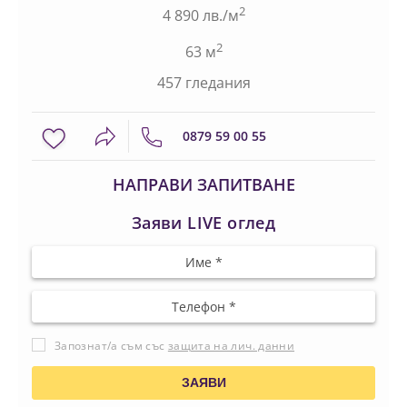
2
4 890 лв./м
2
63 м
457 гледания
0879 59 00 55
НАПРАВИ ЗАПИТВАНЕ
Заяви LIVE оглед
Запознат/а съм със
защита на лич. данни