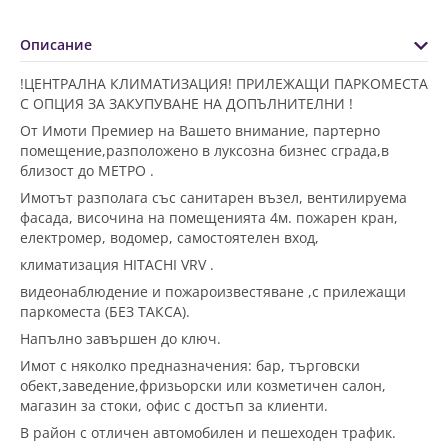
Описание
!ЦЕНТРАЛНА КЛИМАТИЗАЦИЯ! ПРИЛЕЖАЩИ ПАРКОМЕСТА
С ОПЦИЯ ЗА ЗАКУПУВАНЕ НА ДОПЪЛНИТЕЛНИ !
От Имоти Премиер на
Вашето внимание, партерно
помещение,разположено в
луксозна бизнес сграда,в
близост до МЕТРО .
Имотът разполага със санитарен възел, вентилируема
фасада, височина на помещенията 4м. пожарен кран,
електромер, водомер, самостоятелен вход,
климатизация HITACHI VRV .
видеонаблюдение и пожароизвестяване ,с прилежащи
паркоместа (БЕЗ ТАКСА).
Напълно завършен до ключ.
Имот с няколко предназначения: бар, търговски
обект,заведение,фризьорски или козметичен салон,
магазин за стоки, офис с достъп за клиенти.
В район с отличен автомобилен и пешеходен трафик.