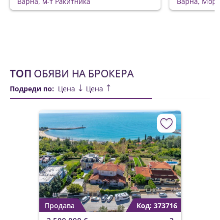
Варна, м-т Ракитника
Варна, Морс
ТОП
ОБЯВИ НА БРОКЕРА
Подреди по:
Цена
Цена
Продава
Код: 373716