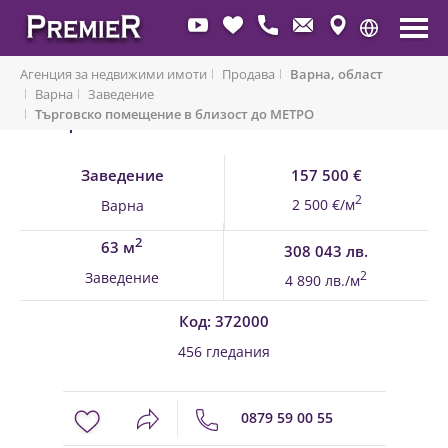
Агенция за недвижими имоти
Продава
Варна, област
Варна
Заведение
Търговско помещение в близост до МЕТРО
Обратно към имоти
Заведение
157 500 €
2
2 500 €/м
Варна
2
63 м
308 043 лв.
Заведение
2
4 890 лв./м
Код: 372000
456 гледания
0879 59 00 55