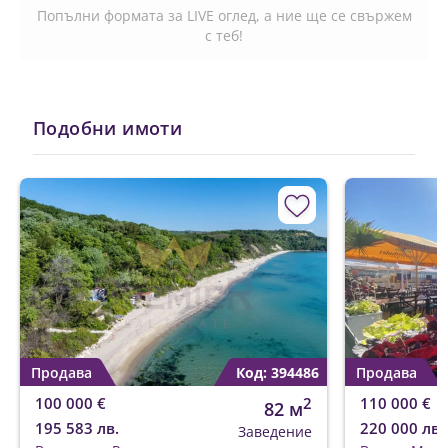
Попълни формата за LIVE оглед, а ние ще се свържем
с теб!
Подобни имоти
Продава
Код: 394486
Продава
100 000 €
2
110 000 €
82 м
195 583 лв.
220 000 лв.
Заведение