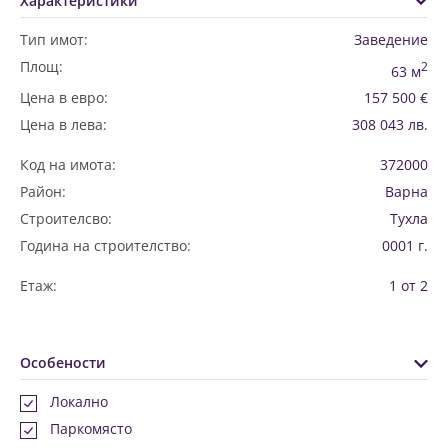
Характеристики
Тип имот:
Заведение
Площ:
2
63 м
Цена в евро:
157 500 €
Цена в лева:
308 043 лв.
Код на имота:
372000
Район:
Варна
Строителсво:
Тухла
Година на строителство:
0001 г.
Етаж:
1 от 2
Особености
Локално
Паркомясто