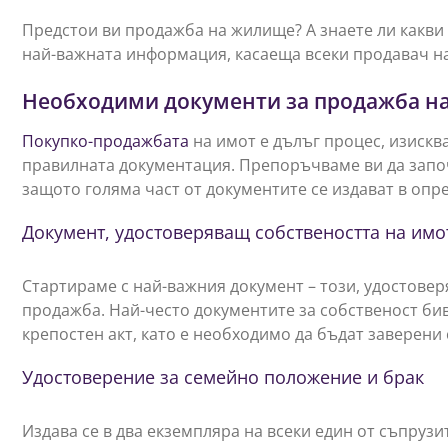
Предстои ви продажба на жилище? А знаете ли какв
най-важната информация, касаеща всеки продавач на
Необходими документи за продажба н
Покупко-продажбата
на имот е дълъг процес, изиск
правилната документация. Препоръчваме ви да започ
защото голяма част от документите се издават в опр
Документ, удостоверяващ собствеността на имо
Стартираме с най-важния документ – този, удостовер
продажба. Най-често документите за собственост бив
крепостен акт, като е необходимо да бъдат заверени
Удостоверение за семейно положение и брак
Издава се в два екземпляра на всеки един от съпрузи