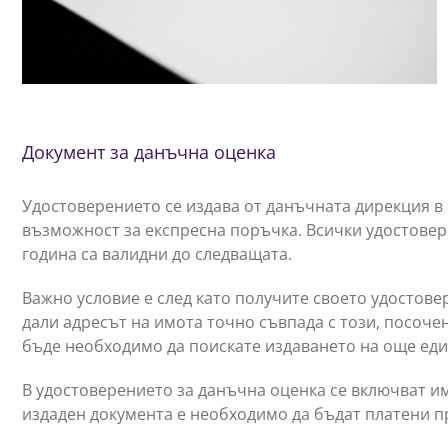
Документ за данъчна оценка
Удостоверението се издава от данъчната дирекция в с
възможност за експресна поръчка. Всички удостовер
година са валидни до следващата.
Важно условие е след като получите своето удостове
дали адресът на имота точно съвпада с този, посоче
бъде необходимо да поискате издаването на още еди
В удостоверението за данъчна оценка се включват им
издаден документа е необходимо да бъдат платени п