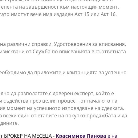
степента на завършеност към настоящия момент.
ато имотът вече има издаден Акт 15 или Акт 16.
на различни справки. Удостоверения за вписвания,
 изисквани от Служба по вписванията в съответната
необходимо да приложите и квитанцията за успешно
елно да разполагате с доверен експерт, който е
ви съдейства през целия процес – от началото на
мия момент на успешното изповядване на сделката.
в всеки един от етапите на покупко-продажбата и да
одините.
ят БРОКЕР НА МЕСЕЦА -
Красимира Панова
е на