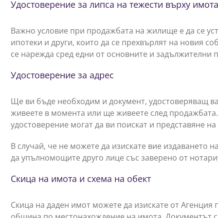
Удостоверение за липса на тежести върху имот
Важно условие при продажбата на жилище е да се уст
ипотеки и други, които да се прехвърлят на новия с
се нарежда сред едни от основните и задължителни 
Удостоверение за адрес
Ще ви бъде необходим и документ, удостоверяващ ва
живеете в момента или ще живеете след продажбата. 
удостоверение могат да ви поискат и представяне на
В случай, че не можете да изискате вие издаването 
да упълномощите друго лице със заверено от нотар
Скица на имота и схема на обект
Скица на даден имот можете да изискате от Агенция 
община по местонахождение на имота. Документът се 