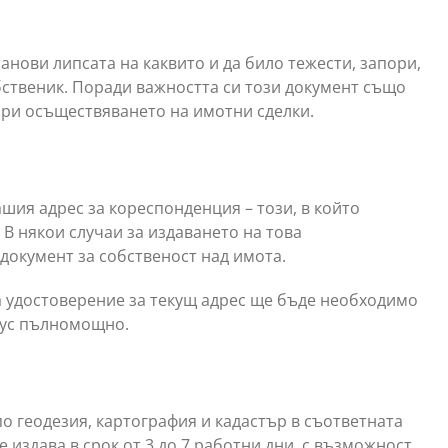
а
анови липсата на каквито и да било тежести, запори,
обственик. Поради важността си този документ също
при осъществяването на имотни сделки.
шия адрес за кореспонденция – този, в който
В някои случаи за издаването на това
 документ за собственост над имота.
на удостоверение за текущ адрес ще бъде необходимо
иус пълномощно.
по геодезия, картография и кадастър в съответната
издава в срок от 3 до 7 работни дни, с възможност