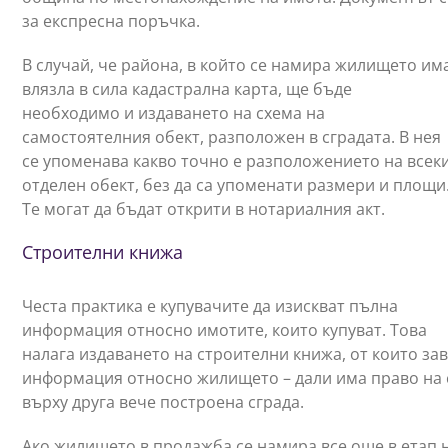
за експресна поръчка.
В случай, че района, в който се намира жилището им
влязла в сила кадастрална карта, ще бъде
необходимо и издаването на схема на
самостоятелния обект, разположен в сградата. В нея
се упоменава какво точно е разположението на всек
отделен обект, без да са упоменати размери и площи
Те могат да бъдат открити в нотариалния акт.
Строителни книжа
Честа практика е купувачите да изискват пълна
информация относно имотите, които купуват. Това
налага издаването на строителни книжа, от които зав
информация относно жилището – дали има право на с
върху друга вече построена сграда.
Ако жилището в продажба се намира все още в етап 