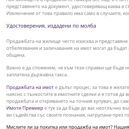
представянето на документ, удостоверяващ каква е 
Изключение от това правило има само в случаите, ког
Удостоверения, издадени по молба
Продажбата на жилище често изисква и представяне 
отбелязвания и заличавания на имот могат да бъдат
община.
Важно е да споменем, че към тези справки ще бъде 
заплатена държавна такса.
Продажбата на имот
е дълъг процес, за това е желат
наясно с тънкостите в имотните сделки и е готов да 
продажбата и откриването на точния купувач, до са
Имоти Премиер
е тук за да бъде до вас неотлъчно въ
ви съдейства със своите познания, натрупани през г
Мислите ли за покупка или продажба на имот? Наши