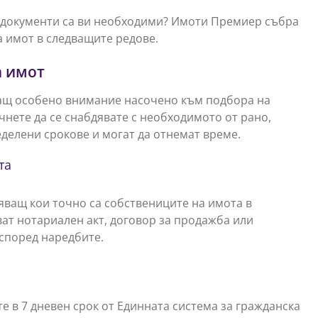
и документи са ви необходими? Имоти Премиер събра
 имот в следващите редове.
а имот
ващ особено внимание насочено към подбора на
нете да се снабдявате с необходимото от рано,
еделени срокове и могат да отнемат време.
та
яващ кои точно са собствениците на имота в
ат нотариален акт, договор за продажба или
 според наредбите.
те в 7 дневен срок от Единната система за гражданска