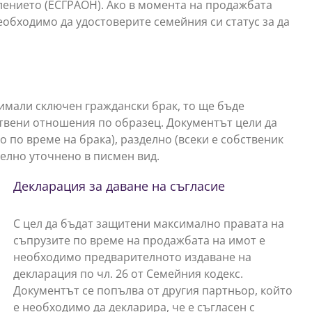
ението (ЕСГРАОН). Ако в момента на продажбата
еобходимо да удостоверите семейния си статус за да
е имали сключен граждански брак, то ще бъде
твени отношения по образец. Документът цели да
по време на брака), разделно (всеки е собственик
телно уточнено в писмен вид.
Декларация за даване на съгласие
С цел да бъдат защитени максимално правата на
съпрузите по време на продажбата на имот е
необходимо предварителното издаване на
декларация по чл. 26 от Семейния кодекс.
Документът се попълва от другия партньор, който
е необходимо да декларира, че е съгласен с