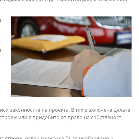
а
и
.
иси законността на проекта. В тях е включена цялата
троеж или е придобито от право на собственост
на строеж, освен книжа ще бъде необходимо и