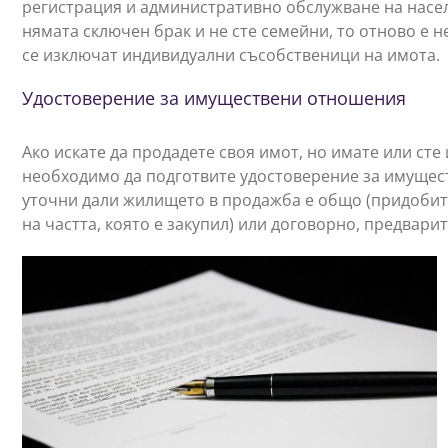
регистрация и административно обслужване на насел
нямата сключен брак и не сте семейни, то отново е н
се изключат индивидуални съсобственици на имота.
Удостоверение за имуществени отношения
Ако искате да продадете своя имот, но имате или ст
необходимо да подготвите удостоверение за имущес
уточни дали жилището в продажба е общо (придобито 
на частта, която е закупил) или договорно, предвари